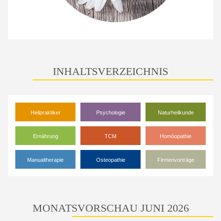
INHALTSVERZEICHNIS
Heilpraktiker
Psychologie
Naturheilkunde
Ernährung
TCM
Homöopathie
Manualtherapie
Osteopathie
Firmenvorträge
MONATSVORSCHAU JUNI 2026